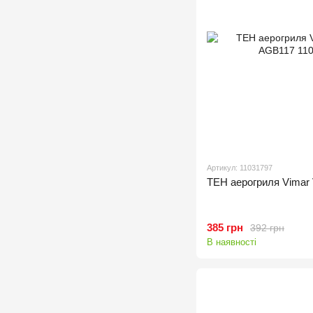
Артикул: 11031797
ТЕН аерогриля Vimar
385 грн
392 грн
В наявності