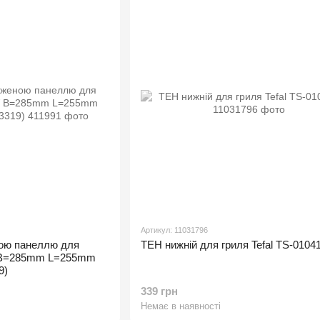
Артикул: 11031796
ною панеллю для
ТЕН нижній для гриля Tefal TS-0104
 B=285mm L=255mm
9)
339 грн
Немає в наявності