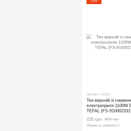
−10%
Артикул: 411991
Тен верхній зі смаже
електрогриля 1100W
TEFAL (FS-910002331
725 грн
805 грн
Немає в наявності