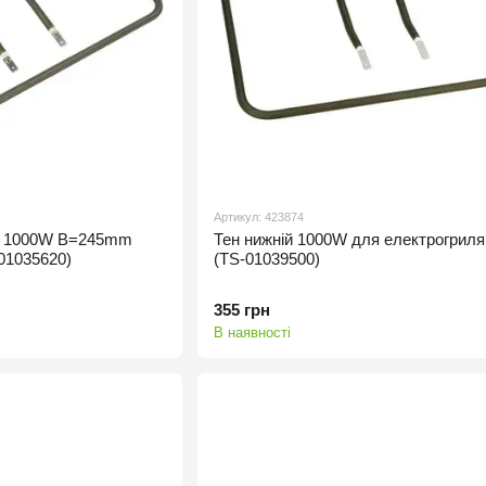
Артикул: 423874
ля 1000W B=245mm
Тен нижній 1000W для електрогрил
01035620)
(TS-01039500)
355 грн
В наявності