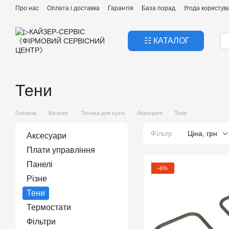
Перейти к основному контенту
Про нас
Оплата і доставка
Гарантія
База порад
Угода користув
☷ КАТАЛОГ
Тени
Головна
Каталог
Техніка для кухні
Аерогрилі
Тени
Фільтр
Ціна, грн
Аксесуари
Плати управління
Панелі
−6%
Різне
Тени
Термостати
Фільтри