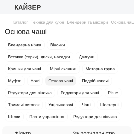
КАЙЗЕР
Каталог
Техніка для кухні
Блендери та міксери
Основа чаш
Основа чаші
Блендерна ніжка
Віночки
Вставки (терки), диски, насадки
Двигуни
Кришки для чаші
Мірні склянки
Моторна група
Муфти
Ножі
Основа чаші
Подрібнювачі
Редуктори для віночка
Редуктори для чаші
Різне
Тримачі вставок
Ущільнювачі
Чаші
Шестерні
Штоки
Плати управління
Редуктори для вінчика
Фільтр
За популярністю