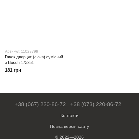
Артикул: 11029799
Гачок дверцят (люка) сумісний
з Bosch 173251
181 грн
+38 (067) 220-86-72
+38 (073) 220-86-72
Контакти
Повна версія сайту
© 2022—2026