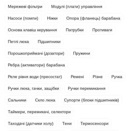
Мережеві фільтри
Модулі (плати) управління
Насоси (помпи)
Ніжки
Опора (фланець) барабана
Основа клавіш керування
Патрубки
Противаги
Петлі люка
Підшипники
Порошкоприймачі (дозатори)
Пружини
Ребра (активатори) барабана
Реле рівня води (пресостат)
Ремені
Різне
Ручка
Ручки люка, гачки, защібки
Ручки перемикання
Сальники
Скло люка
Супорти (блоки підшипників)
Таймери, перемикачі, селектори
Таходачі (датчики холу)
Тени
Термосенсори