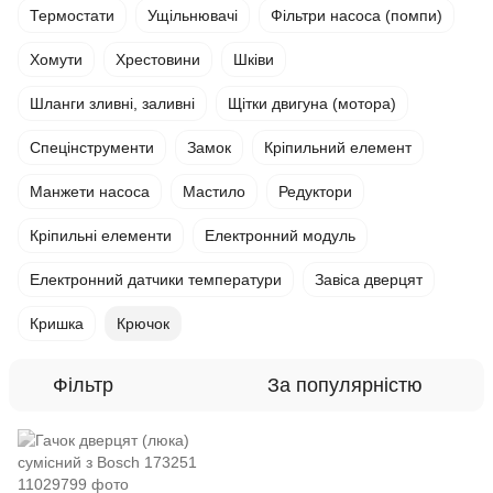
Термостати
Ущільнювачі
Фільтри насоса (помпи)
Хомути
Хрестовини
Шківи
Шланги зливні, заливні
Щітки двигуна (мотора)
Спецінструменти
Замок
Кріпильний елемент
Манжети насоса
Мастило
Редуктори
Кріпильні елементи
Електронний модуль
Електронний датчики температури
Завіса дверцят
Кришка
Крючок
Фільтр
За популярністю