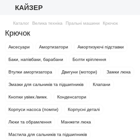
КАЙЗЕР
Каталог
Велика техніка
Пральні машини
Крючок
Крючок
Аксесуари
Амортизатори
Амортизуючі підставки
Баки, напівбаки, барабани
Болти кріплення
Втулки амортизатора
Двигуни (мотори)
Замки люка
Змазки для сальників та підшипників
Клапани
Кнопки увімк./вимк.
Конденсатори
Корпуси насоса (помпи)
Корпусні деталі
Люки та обрамлення
Манжети люка
Мастила для сальників та підшипників