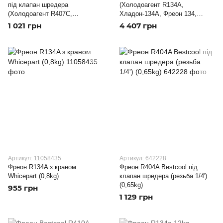
під клапан шредера
(Холодоагент R134A,
(Холодоагент R407C,
Хладон-134A, Фреон 134,
Хладон-407C, Фреон 407,
ДФУ-134A, HFC-134 А)
1 021 грн
4 407 грн
ДФУ-407C)
Артикул: 11058435
Артикул: 642228
Фреон R134A з краном
Фреон R404A Bestcool під
Whicepart (0,8kg)
клапан шредера (резьба 1/4')
(0,65kg)
955 грн
1 129 грн