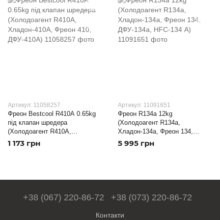
Артикул: 11058257
Артикул: 11091651
Фреон Bestcool R410А 0.65kg
Фреон R134a 12kg
під клапан шредера
(Холодоагент R134a,
(Холодоагент R410А,
Хладон-134a, Фреон 134,
Хладон-410А, Фреон 410,
ДФУ-134a, HFC-134 А)
1 173 грн
5 995 грн
ДФУ-410А)
+38 (067) 220-86-72
+38 (073) 220-86-72
Контакти