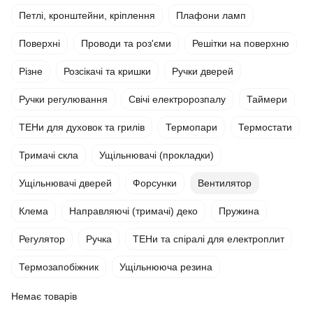
Петлі, кронштейни, кріплення
Плафони ламп
Поверхні
Проводи та роз'єми
Решітки на поверхню
Різне
Розсікачі та кришки
Ручки дверей
Ручки регулювання
Свічі електророзпалу
Таймери
ТЕНи для духовок та грилів
Термопари
Термостати
Тримачі скла
Ущільнювачі (прокладки)
Ущільнювачі дверей
Форсунки
Вентилятор
Клема
Направляючі (тримачі) деко
Пружина
Регулятор
Ручка
ТЕНи та спіралі для електроплит
Термозапобіжник
Ущільнююча резина
Немає товарів