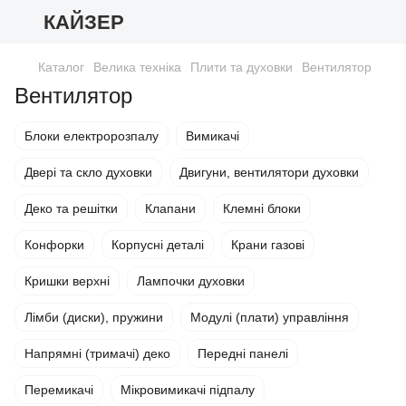
КАЙЗЕР
Каталог
Велика техніка
Плити та духовки
Вентилятор
Вентилятор
Блоки електророзпалу
Вимикачі
Двері та скло духовки
Двигуни, вентилятори духовки
Деко та решітки
Клапани
Клемні блоки
Конфорки
Корпусні деталі
Крани газові
Кришки верхні
Лампочки духовки
Лімби (диски), пружини
Модулі (плати) управління
Напрямні (тримачі) деко
Передні панелі
Перемикачі
Мікровимикачі підпалу