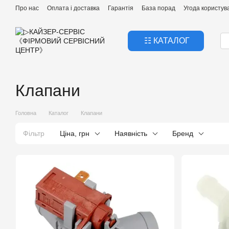
Перейти к основному контенту
Про нас
Оплата і доставка
Гарантія
База порад
Угода користув
☷ КАТАЛОГ
Клапани
Головна
Каталог
Клапани
Фільтр
Ціна, грн
Наявність
Бренд