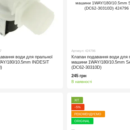
7
Артикул: 424796
авання води для пральної
Клапан подавання води для 
AY/180/10.5mm INDESIT
машини 1WAY/180/10.5mm
)
(DC62-30310D)
245 грн
В наявності
ХІТ
−5%
РЕКОМЕНДУЄМО
ORIGINAL