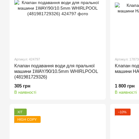
Артикул: 424797
Артикул: 17873
Клапан подавання води для пральної
Клапан под
машини 1WAY/90/10.5mm WHIRLPOOL
машини HA
(481981729326)
305 грн
1 800 грн
В наявності
В наявності
ХІТ
−10%
HIGH COPY