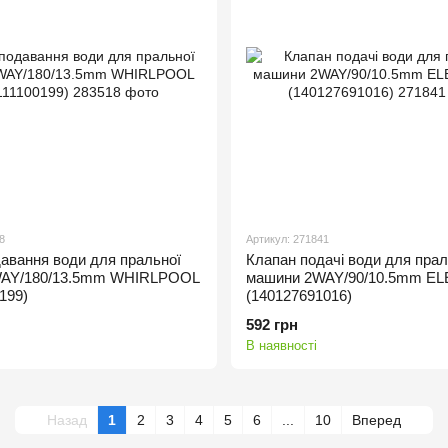
8
Артикул: 271841
авання води для пральної
Клапан подачі води для прал
WAY/180/13.5mm WHIRLPOOL
машини 2WAY/90/10.5mm E
199)
(140127691016)
592 грн
В наявності
Назад
1
2
3
4
5
6
...
10
Вперед