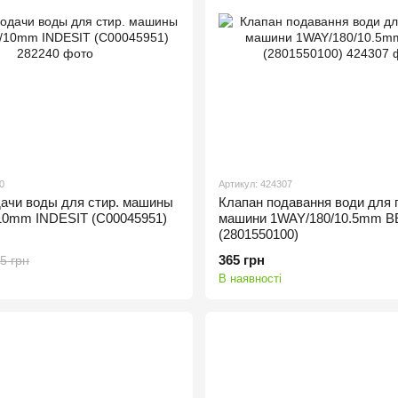
0
Артикул: 424307
ачи воды для стир. машины
Клапан подавання води для 
10mm INDESIT (C00045951)
машини 1WAY/180/10.5mm 
(2801550100)
365 грн
5 грн
В наявності