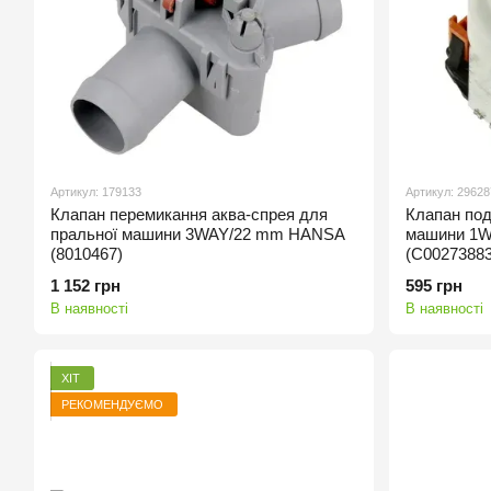
Артикул: 179133
Артикул: 29628
Клапан перемикання аква-спрея для
Клапан под
пральної машини 3WAY/22 mm HANSA
машини 1W
(8010467)
(C00273883
1 152 грн
595 грн
В наявності
В наявності
ХІТ
РЕКОМЕНДУЄМО