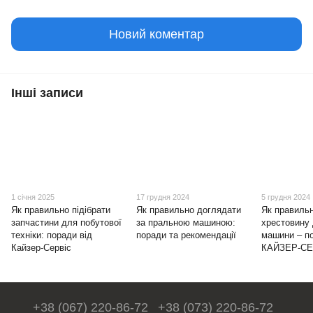
Новий коментар
Інші записи
1 січня 2025
17 грудня 2024
5 грудня 2024
Як правильно підібрати
Як правильно доглядати
Як правильн
запчастини для побутової
за пральною машиною:
хрестовину
техніки: поради від
поради та рекомендації
машини – по
Кайзер-Сервіс
КАЙЗЕР-СЕ
+38 (067) 220-86-72
+38 (073) 220-86-72