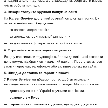
а надійні аналоги допомагають заощадити, зберігаючи високу
якість роботи приладу.
3. Використовуйте зручний пошук на сайті
На
Kaiser-Service
доступний зручний каталог запчастин. Ви
можете знайти потрібну деталь:
за назвою моделі техніки,
за артикулом оригінальної запчастини,
за допомогою фільтрів та категорій у каталозі.
4. Отримайте консультацію спеціаліста
Якщо у вас виникли труднощі з вибором деталі, наші експерти
допоможуть підібрати оптимальний варіант. Просто зв’яжіться
з нами через чат, телефоном або залиште заявку на сайті.
5. Швидка доставка та гарантія якості
У
Kaiser-Service
ми дбаємо про те, щоб ви отримали
необхідні запчастини максимально швидко. Ми пропонуємо:
доставку по всій Україні
зручними сервісами,
самовивіз у Києві
,
гарантію на оригінальні деталі
, що підтверджує їхню