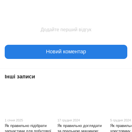
Додайте перший відгук
Новий коментар
Інші записи
1 січня 2025
17 грудня 2024
5 грудня 2024
Як правильно підібрати
Як правильно доглядати
Як правильн
запчастини для побутової
за пральною машиною:
хрестовину