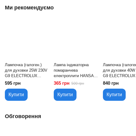
Ми рекомендуємо
Лампочка (галоген.)
Лампа індикаторна
Лампочка (галоген
для духовки 25W 230V
помаранчева
для духовки 40W
G9 ELECTROLUX
електроплити HANSA
G9 ELECTROLUX
(8085641010)
(8001588)
(8085641028)
595 грн
365 грн
840 грн
500 грн
Купити
Купити
Купити
Обговорення