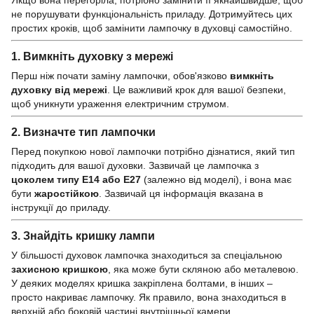
Якщо вона перегоріла, потрібно замінити її якнайшвидше, щоб
не порушувати функціональність приладу. Дотримуйтесь цих
простих кроків, щоб замінити лампочку в духовці самостійно.
1.
Вимкніть духовку з мережі
Перш ніж почати заміну лампочки, обов'язково
вимкніть
духовку від мережі
. Це важливий крок для вашої безпеки,
щоб уникнути ураження електричним струмом.
2.
Визначте тип лампочки
Перед покупкою нової лампочки потрібно дізнатися, який тип
підходить для вашої духовки. Зазвичай це лампочка з
цоколем типу E14 або E27
(залежно від моделі), і вона має
бути
жаростійкою
. Зазвичай ця інформація вказана в
інструкції до приладу.
3.
Знайдіть кришку лампи
У більшості духовок лампочка знаходиться за спеціальною
захисною кришкою
, яка може бути скляною або металевою.
У деяких моделях кришка закріплена болтами, в інших –
просто накриває лампочку. Як правило, вона знаходиться в
верхній або боковій частині внутрішньої камери.