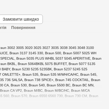
Замовити швидко
нтія
Повернення
raun 3002 3005 3020 3025 3027 3035 3038 3045 3048 3100
AUCE, Braun 3137 3145 330, Braun 500, Braun 5007 5025 WH
SPECIAL, Braun 5035 PLUS WHBL 5037 5045 APERITIVE, Braun
raun BKBL, Braun 5064BKBL 5075 BUFFET, Braun 5077 5135
3 BABY, Braun 5230 5235 5235BK, Braun 5237 5245 525
 OMLETTE+, Braun 535, Braun 535 M/WH/CA/HC, Braun 545,
35 736 SALSA, Braun 738 SPICE+, Braun 745 COCKTAIL, Braun
0 CA, Braun 530, Braun 540, Braun 5500 BC, Braun BC MN,
 Braun CA VP2, Braun M/BC, Braun M/BC/HC, Braun M/CA
5 560, Braun 570, Braun 6550 6560 730, Braun 730 CM, Braun