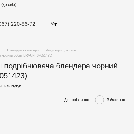
(договір)
067) 220-86-72
Укр
Блендери та міксери
Редуктори для чаші
ра чорний 500ml BRAUN (67051423)
і подрібнювача блендера чорний
051423)
ишити відгук
До порівняння
В бажання