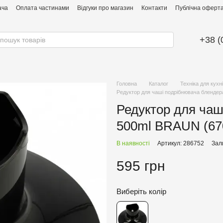
ача
Оплата частинами
Відгуки про магазин
Контакти
Публічна оферта 
+38 (
Головна
Каталог
Техніка для кухні
Редуктор для чаші подрібнювача бленде
Редуктор для чаш
500ml BRAUN (67
В наявності
Артикул: 286752
Зал
595 грн
Виберіть колір