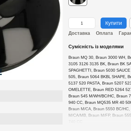
Купити
Доставка
Оплата
Гара
Сумісність із моделями
Braun MQ 30, Braun 3000 WH, B
3105 3126 3135 BK, Braun BK S
SPAGHETTI, Braun 5030 SAUCE 
505, Braun 5064 BKBL SHAPE, B
5137 520 PASTA, Braun 5207 52
OMELETTE, Braun RED 5264 527
Braun 545 M/WH/BC/HC, Braun 7
940 CC, Braun MQ535 MR 40 500
Braun M/CA, Braun 5550 BC/HC,
M/CA/MB, Braun M/FP, Braun 555
740 CC