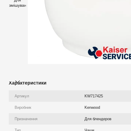
Характеристики
Артикул
KW717425
Виробник
Kenwood
Призначення
Для блендеров
Тип
Чаши