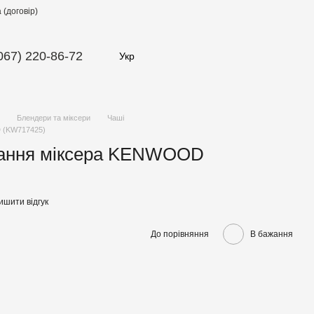
(договір)
067) 220-86-72
Укр
Блендери та міксери
Чаші
 (KW717425)
вання міксера KENWOOD
ишити відгук
До порівняння
В бажання