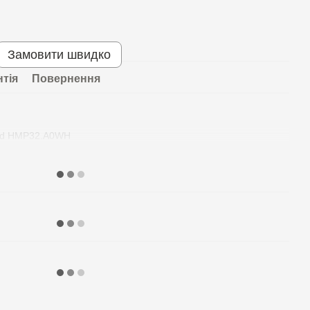
Замовити швидко
нтія
Повернення
od HMP32.A0WH