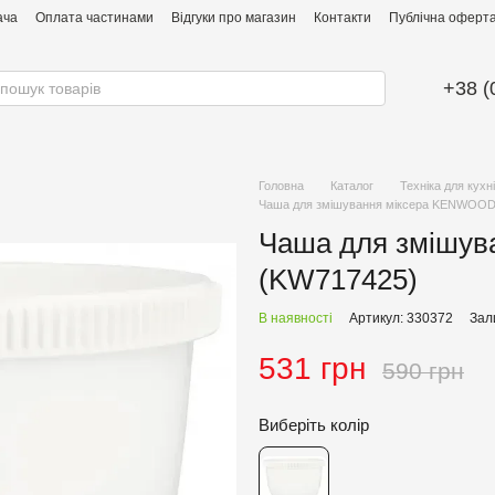
ача
Оплата частинами
Відгуки про магазин
Контакти
Публічна оферта 
+38 (
Головна
Каталог
Техніка для кухні
Чаша для змішування міксера KENWOOD
Чаша для змішу
(KW717425)
В наявності
Артикул: 330372
Зал
531 грн
590 грн
Виберіть колір