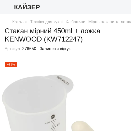
КАЙЗЕР
Каталог
Техніка для кухні
Хлібопічки
Мірні стакани та ложк
Стакан мірний 450ml + ложка
KENWOOD (KW712247)
Артикул:
276650
Залишити відгук
−31%