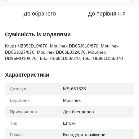
До обраного
До порівняння
Сумісність із моделями
Krups HZ95JD10/870, Moulinex DD65J810/870, Moulinex
DD65J827/870, Moulinex DD65L832/870, Moulinex
DD95MD10/870, Tefal HB65LD38/870, Tefal HB95LD38/870
Характеристики
Артикул
MS-651633
Виробник
Moulinex
Призначення
Для блендеров
Тип
Штоки
Розділ
Блендери та міксери