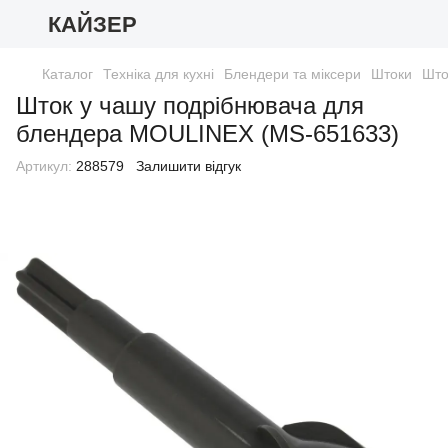
КАЙЗЕР
Каталог
Техніка для кухні
Блендери та міксери
Штоки
Што
Шток у чашу подрібнювача для
блендера MOULINEX (MS-651633)
Артикул:
288579
Залишити відгук