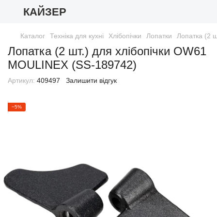
КАЙЗЕР
Каталог
Техніка для кухні
Хлібопічки
Лопатки
Лопатка (2 
Лопатка (2 шт.) для хлібопічки OW61
MOULINEX (SS-189742)
Артикул:
409497
Залишити відгук
−5%