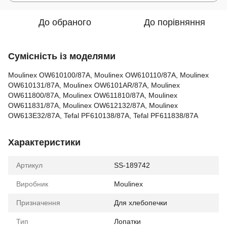
До обраного
До порівняння
Сумісність із моделями
Moulinex OW610100/87A, Moulinex OW610110/87A, Moulinex
OW610131/87A, Moulinex OW6101AR/87A, Moulinex
OW611800/87A, Moulinex OW611810/87A, Moulinex
OW611831/87A, Moulinex OW612132/87A, Moulinex
OW613E32/87A, Tefal PF610138/87A, Tefal PF611838/87A
Характеристики
Артикул
SS-189742
Виробник
Moulinex
Призначення
Для хлебопечки
Тип
Лопатки