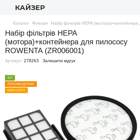
КАЙЗЕР
Каталог
Фільтри
Набір фільтрів HEPA (мотора)+контейнер
Набір фільтрів HEPA
(мотора)+контейнера для пилососу
ROWENTA (ZR006001)
Артикул:
278263
Залишити відгук
ХІТ
РЕКОМЕНДУЄМО
HIGH COPY