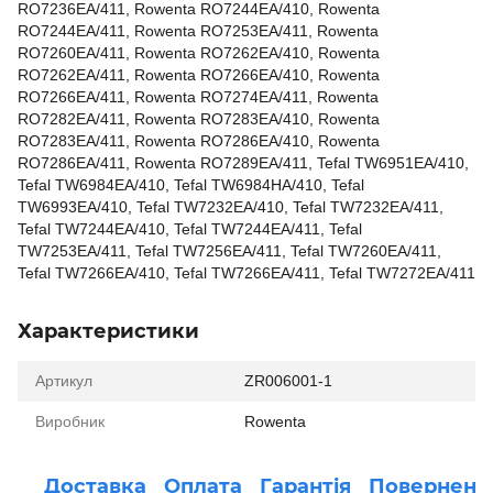
RO7236EA/411, Rowenta RO7244EA/410, Rowenta
RO7244EA/411, Rowenta RO7253EA/411, Rowenta
RO7260EA/411, Rowenta RO7262EA/410, Rowenta
RO7262EA/411, Rowenta RO7266EA/410, Rowenta
RO7266EA/411, Rowenta RO7274EA/411, Rowenta
RO7282EA/411, Rowenta RO7283EA/410, Rowenta
RO7283EA/411, Rowenta RO7286EA/410, Rowenta
RO7286EA/411, Rowenta RO7289EA/411, Tefal TW6951EA/410,
Tefal TW6984EA/410, Tefal TW6984HA/410, Tefal
TW6993EA/410, Tefal TW7232EA/410, Tefal TW7232EA/411,
Tefal TW7244EA/410, Tefal TW7244EA/411, Tefal
TW7253EA/411, Tefal TW7256EA/411, Tefal TW7260EA/411,
Tefal TW7266EA/410, Tefal TW7266EA/411, Tefal TW7272EA/411
Характеристики
Артикул
ZR006001-1
Виробник
Rowenta
Доставка
Оплата
Гарантія
Поверненн