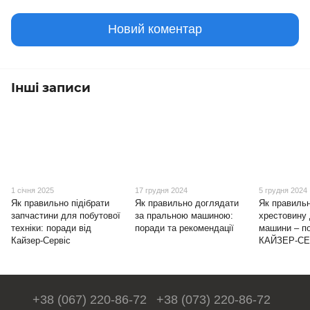
Новий коментар
Інші записи
1 січня 2025
17 грудня 2024
5 грудня 2024
Як правильно підібрати
Як правильно доглядати
Як правильн
запчастини для побутової
за пральною машиною:
хрестовину
техніки: поради від
поради та рекомендації
машини – по
Кайзер-Сервіс
КАЙЗЕР-СЕ
+38 (067) 220-86-72
+38 (073) 220-86-72