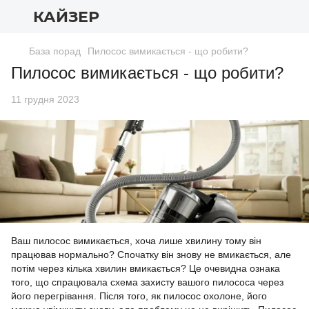
КАЙЗЕР
База порад
Пилосос вимикається - що робити?
Пилосос вимикається - що робити?
11 грудня 2023
Ваш пилосос вимикається, хоча лише хвилину тому він
працював нормально? Спочатку він знову не вмикається, але
потім через кілька хвилин вмикається? Це очевидна ознака
того, що спрацювала схема захисту вашого пилососа через
його перегрівання. Після того, як пилосос охолоне, його