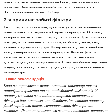
пилососа, ви можете знайти недорогу заміну в нашому
магазині. Замовляйте потрібні мішки для пилососа з
доставкою прямо до вас додому.
2-я причина: забиті фільтри
Без фільтра пилососа пил, що всмоктується, не вловлений
мішком пилососа, видувався б прямо з пристрою. Ось чому
використовуються різні фільтри для пилососів. Крім очищення
повітря, інші компоненти пилососа, особливо двигун, слід
захищати від пилу та бруду. Фільтр пилососу також запобігає
виходу неприємних запахів із пристрою. Коли ці фільтри
засмічуються, вони обмежують потік повітря, знижуючи
здатність двигуна охолоджуватися. Потім запобіжник відключає
подачу живлення для захисту двигуна при досягненні певної
температури.
- Наша рекомендація -
Коли ви перевіряєте мішок пилососа, найкраще також
перевірити фільтри та за необхідності замінити їх. У
нашому магазині ви знайдете широкий асортимент
фільтрів для пилососів, що підходять для вашого пилососу.
Деякі виробники також встановлюють фільтри, що
миються. Якщо це стосується вашого пристрою, ретельно