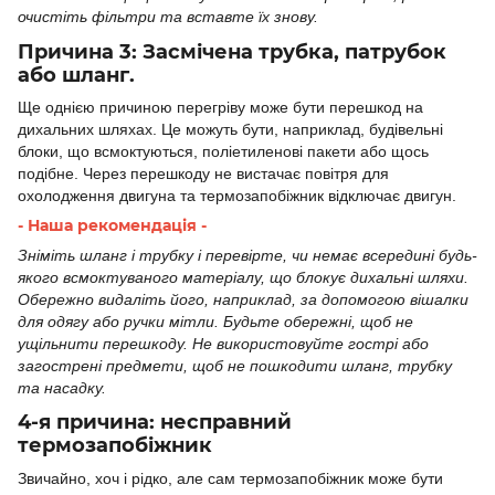
очистіть фільтри та вставте їх знову.
Причина 3: Засмічена трубка, патрубок
або шланг.
Ще однією причиною перегріву може бути перешкод на
дихальних шляхах. Це можуть бути, наприклад, будівельні
блоки, що всмоктуються, поліетиленові пакети або щось
подібне. Через перешкоду не вистачає повітря для
охолодження двигуна та термозапобіжник відключає двигун.
- Наша рекомендація -
Зніміть шланг і трубку і перевірте, чи немає всередині будь-
якого всмоктуваного матеріалу, що блокує дихальні шляхи.
Обережно видаліть його, наприклад, за допомогою вішалки
для одягу або ручки мітли. Будьте обережні, щоб не
ущільнити перешкоду. Не використовуйте гострі або
загострені предмети, щоб не пошкодити шланг, трубку
та насадку.
4-я причина: несправний
термозапобіжник
Звичайно, хоч і рідко, але сам термозапобіжник може бути