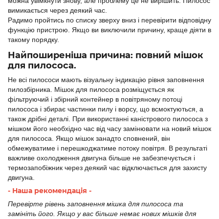
можна увімкнути знову, але проблему це не вирішить. Пилосос
вимикається через деякий час.
Радимо пройтись по списку зверху вниз і перевірити відповідну
функцію пристрою. Якщо ви виключили причину, краще діяти в
такому порядку.
Найпоширеніша причина: повний мішок
для пилососа.
Не всі пилососи мають візуальну індикацію рівня заповнення
пилозбірника. Мішок для пилососа розміщується як
фільтруючий і збірний контейнер в повітряному потоці
пилососа і збирає частинки пилу і ворсу, що всмоктуються, а
також дрібні деталі. При використанні каністрового пилососа з
мішком його необхідно час від часу замінювати на новий мішок
для пилососа. Якщо мішок занадто сповнений, він
обмежуватиме і перешкоджатиме потоку повітря. В результаті
важливе охолодження двигуна більше не забезпечується і
термозапобіжник через деякий час відключається для захисту
двигуна.
- Наша рекомендація -
Перевірте рівень заповнення мішка для пилососа та
замініть його. Якщо у вас більше немає нових мішків для